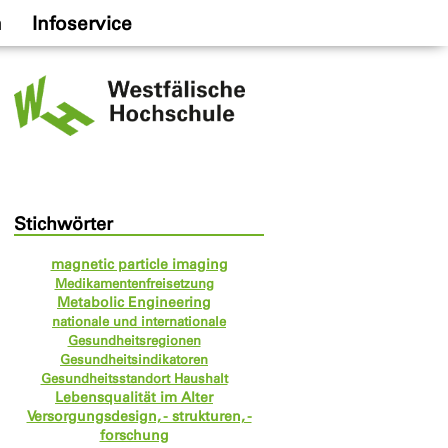
n
Infoservice
Stichwörter
magnetic particle imaging
Medikamentenfreisetzung
Metabolic Engineering
nationale und internationale
Gesundheitsregionen
Gesundheitsindikatoren
Gesundheitsstandort Haushalt
Lebensqualität im Alter
Versorgungsdesign, - strukturen, -
forschung