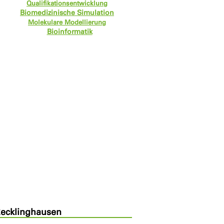
Qualifikationsentwicklung
Biomedizinische Simulation
Molekulare Modellierung
Bioinformatik
Recklinghausen