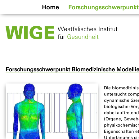
Home
Forschungsschwerpunkt
Forschungsschwerpunkt Biomedizinische Modellie
Die biomedizini
untersucht comp
dynamische Szen
biologischer V
dabei auftreten
(Organe, Gewebe
physikochemisc
Eigenschaften et
Unterfangens si